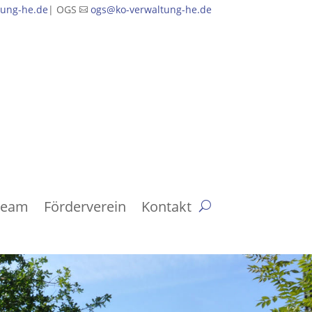
tung-he.de
| OGS
ogs@ko-verwaltung-he.de

Team
Förderverein
Kontakt