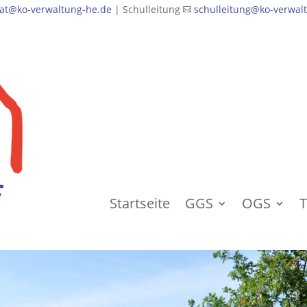
iat@ko-verwaltung-he.de
| Schulleitung
schulleitung@ko-verwal

Startseite
GGS
OGS