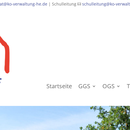
iat@ko-verwaltung-he.de
| Schulleitung
schulleitung@ko-verwal

Startseite
GGS
OGS