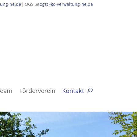
tung-he.de
| OGS
ogs@ko-verwaltung-he.de

Team
Förderverein
Kontakt